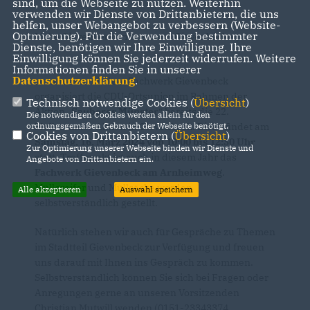
sind, um die Webseite zu nutzen. Weiterhin
verwenden wir Dienste von Drittanbietern, die uns
helfen, unser Webangebot zu verbessern (Website-
Optmierung). Für die Verwendung bestimmter
Liebe Gievenbeckerinnen und Gievenbecker,
Dienste, benötigen wir Ihre Einwilligung. Ihre
Einwilligung können Sie jederzeit widerrufen. Weitere
Informationen finden Sie in unserer
Datenschutzerklärung
.
zusammen mit dem Fachwerk Gievenbeck
organisiert die CDU-Ortsunion im Rahmen der
Technisch notwendige Cookies (
Übersicht
)
Aktion
Sauberes Münster
“ bereits die 22.
Die notwendigen Cookies werden allein für den
Müllsammel-Aktion in Gievenbeck. Diese findet am
ordnungsgemäßen Gebrauch der Webseite benötigt.
Cookies von Drittanbietern (
Übersicht
)
Samstag, 16. März 2024 von 10:00 bis 12:30 Uhr
Zur Optimierung unserer Webseite binden wir Dienste und
statt. Treffpunkt ist auch in diesem Jahr das
Angebote von Drittanbietern ein.
Fachwerk Gievenbeck am Arnheimweg
.
Müllgreifer und Müllsäcke werden
Alle akzeptieren
Auswahl speichern
selbstverständlich gestellt.
Natürlich stehen wir auch für Gespräche zu Themen
im Stadtteil Gievenbeck zur Verfügung und freuen
uns darauf mit Ihnen ins Gespräch zu kommen.
Selbstverständlich können Sie sich bei Fragen oder
Anregungen gerne an unseren Vorsitzenden
Christian Mutwill wenden (0151-23343374,