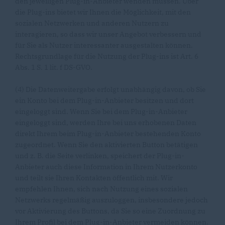
den jeweiligen Plug-in-Anbieter wenden müssen. Über
die Plug-ins bietet wir Ihnen die Möglichkeit, mit den
sozialen Netzwerken und anderen Nutzern zu
interagieren, so dass wir unser Angebot verbessern und
für Sie als Nutzer interessanter ausgestalten können.
Rechtsgrundlage für die Nutzung der Plug-ins ist Art. 6
Abs. 1 S. 1 lit. f DS-GVO.
(4) Die Datenweitergabe erfolgt unabhängig davon, ob Sie
ein Konto bei dem Plug-in-Anbieter besitzen und dort
eingeloggt sind. Wenn Sie bei dem Plug-in-Anbieter
eingeloggt sind, werden Ihre bei uns erhobenen Daten
direkt Ihrem beim Plug-in-Anbieter bestehenden Konto
zugeordnet. Wenn Sie den aktivierten Button betätigen
und z. B. die Seite verlinken, speichert der Plug-in-
Anbieter auch diese Information in Ihrem Nutzerkonto
und teilt sie Ihren Kontakten öffentlich mit. Wir
empfehlen Ihnen, sich nach Nutzung eines sozialen
Netzwerks regelmäßig auszuloggen, insbesondere jedoch
vor Aktivierung des Buttons, da Sie so eine Zuordnung zu
Ihrem Profil bei dem Plug-in-Anbieter vermeiden können.