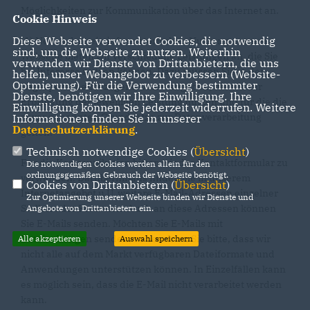
Möglichkeiten zur Kommunikation über das Internet an.
Cookie Hinweis
Diese Webseite verwendet Cookies, die notwendig
(1) Neben der rein informatorischen Nutzung unserer
sind, um die Webseite zu nutzen. Weiterhin
Webseite bieten wir verschiedene Leistungen an, die Sie
verwenden wir Dienste von Drittanbietern, die uns
bei Interesse nutzen können. Dazu müssen Sie in der
helfen, unser Webangebot zu verbessern (Website-
Optmierung). Für die Verwendung bestimmter
Regel personenbezogene Daten angeben, die wir zur
Dienste, benötigen wir Ihre Einwilligung. Ihre
Erbringung der jeweiligen Leistung nutzen und für die die
Einwilligung können Sie jederzeit widerrufen. Weitere
zuvor genannten Grundsätze zur Datenverarbeitung
Informationen finden Sie in unserer
Datenschutzerklärung
.
gelten.
Technisch notwendige Cookies (
Übersicht
)
Für die Kommunikation bitten wir das Kontaktformular zu
Die notwendigen Cookies werden allein für den
ordnungsgemäßen Gebrauch der Webseite benötigt.
verwenden. Darüberhinaus finden Sie in unserem
Cookies von Drittanbietern (
Übersicht
)
Internetangebot u.U. weitere E-Mail-Adressen einzelner
Zur Optimierung unserer Webseite binden wir Dienste und
Stellen oder Personen. Auch an diese Adressen können
Angebote von Drittanbietern ein.
Sie E-Mails senden. Möchten Sie E-Mails mit
Dateianhängen senden, so beachten Sie bitte, dass wir
Alle akzeptieren
Auswahl speichern
nicht alle auf dem Markt verfügbaren Dateiformate und
Anwendungen unterstützen können. In Einzelfällen kann
es möglich sein, dass die E-Mail nicht verarbeitet werden
kann.