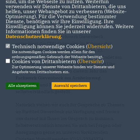
sind, um die Webseite zu nutzen. Weiterhin
verwenden wir Dienste von Drittanbietern, die uns
helfen, unser Webangebot zu verbessern (Website-
Optmierung). Für die Verwendung bestimmter
Liebe Gievenbeckerinnen und Gievenbecker,
Dienste, benötigen wir Ihre Einwilligung. Ihre
Einwilligung können Sie jederzeit widerrufen. Weitere
Informationen finden Sie in unserer
Datenschutzerklärung
.
zusammen mit dem Fachwerk Gievenbeck
organisiert die CDU-Ortsunion im Rahmen der
Technisch notwendige Cookies (
Übersicht
)
Aktion
Sauberes Münster
“ bereits die 22.
Die notwendigen Cookies werden allein für den
Müllsammel-Aktion in Gievenbeck. Diese findet am
ordnungsgemäßen Gebrauch der Webseite benötigt.
Cookies von Drittanbietern (
Übersicht
)
Samstag, 16. März 2024 von 10:00 bis 12:30 Uhr
Zur Optimierung unserer Webseite binden wir Dienste und
statt. Treffpunkt ist auch in diesem Jahr das
Angebote von Drittanbietern ein.
Fachwerk Gievenbeck am Arnheimweg
.
Müllgreifer und Müllsäcke werden
Alle akzeptieren
Auswahl speichern
selbstverständlich gestellt.
Natürlich stehen wir auch für Gespräche zu Themen
im Stadtteil Gievenbeck zur Verfügung und freuen
uns darauf mit Ihnen ins Gespräch zu kommen.
Selbstverständlich können Sie sich bei Fragen oder
Anregungen gerne an unseren Vorsitzenden
Christian Mutwill wenden (0151-23343374,