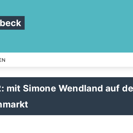
nbeck
EN
: mit Simone Wendland auf d
nmarkt