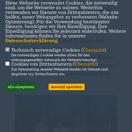
Rad-/Fußweg endet an der
Diese Webseite verwendet Cookies, die notwendig
sind, um die Webseite zu nutzen. Weiterhin
Gievenbecker Reihe. Logisch wäre es,
verwenden wir Dienste von Drittanbietern, die uns
helfen, unser Webangebot zu verbessern (Website-
ihn auf der anderen Straßenseite
Optmierung). Für die Verwendung bestimmter
fortzuführen.
Dienste, benötigen wir Ihre Einwilligung. Ihre
Einwilligung können Sie jederzeit widerrufen. Weitere
Informationen finden Sie in unserer
Die Schülerinnen und Schüler des
Datenschutzerklärung
.
Freiherr-vom-Stein-Gymnasiums
Technisch notwendige Cookies (
Übersicht
)
Die notwendigen Cookies werden allein für den
sowie der Mosaikschule nutzen diesen
ordnungsgemäßen Gebrauch der Webseite benötigt.
Cookies von Drittanbietern (
Übersicht
)
Weg, weil sie dadurch dem Verkehr auf
Zur Optimierung unserer Webseite binden wir Dienste und
der Gievenbecker Reihe ausweichen
Angebote von Drittanbietern ein.
können.
Alle akzeptieren
Auswahl speichern