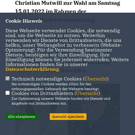
Christian Mutwill zur Wahl am Samtsag
15.01.2022 im Rahmen der
Kreismitgliederversammlung.
Cookie Hinweis
Diese Webseite verwendet Cookies, die notwendig
sind, um die Webseite zu nutzen. Weiterhin
An dieser Stelle finden Sie ihre
verwenden wir Dienste von Drittanbietern, die uns
Motivationsschreiben. Wir danken
helfen, unser Webangebot zu verbessern (Website-
Optmierung). Für die Verwendung bestimmter
allen Gievenbecker Mitgliedern der
Dienste, benötigen wir Ihre Einwilligung. Ihre
Einwilligung können Sie jederzeit widerrufen. Weitere
CDU Münster für die Unterstützung
Informationen finden Sie in unserer
Datenschutzerklärung
.
"unserer" Kandidierenden.
Technisch notwendige Cookies (
Übersicht
)
Die notwendigen Cookies werden allein für den
ordnungsgemäßen Gebrauch der Webseite benötigt.
Cookies von Drittanbietern (
Übersicht
)
Zur Optimierung unserer Webseite binden wir Dienste und
Angebote von Drittanbietern ein.
Alle akzeptieren
Auswahl speichern