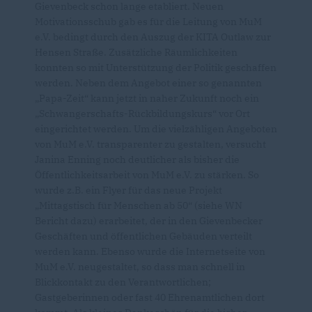
Gievenbeck schon lange etabliert. Neuen
Motivationsschub gab es für die Leitung von MuM
e.V. bedingt durch den Auszug der KITA Outlaw zur
Hensen Straße. Zusätzliche Räumlichkeiten
konnten so mit Unterstützung der Politik geschaffen
werden. Neben dem Angebot einer so genannten
Papa-Zeit“ kann jetzt in naher Zukunft noch ein
Schwangerschafts-Rückbildungskurs“ vor Ort
eingerichtet werden. Um die vielzähligen Angeboten
von MuM e.V. transparenter zu gestalten, versucht
Janina Enning noch deutlicher als bisher die
Öffentlichkeitsarbeit von MuM e.V. zu stärken. So
wurde z.B. ein Flyer für das neue Projekt
Mittagstisch für Menschen ab 50“ (siehe WN
Bericht dazu) erarbeitet, der in den Gievenbecker
Geschäften und öffentlichen Gebäuden verteilt
werden kann. Ebenso wurde die Internetseite von
MuM e.V. neugestaltet, so dass man schnell in
Blickkontakt zu den Verantwortlichen;
Gastgeberinnen oder fast 40 Ehrenamtlichen dort