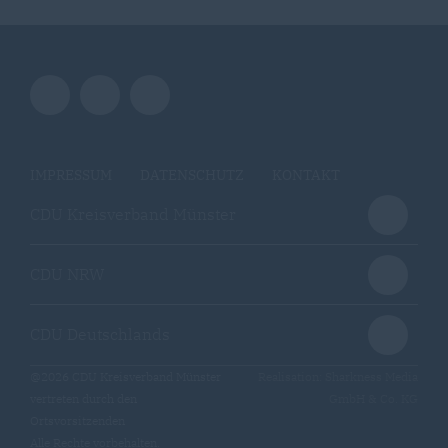
IMPRESSUM
DATENSCHUTZ
KONTAKT
CDU Kreisverband Münster
CDU NRW
CDU Deutschlands
@2026 CDU Kreisverband Münster
Realisation: Sharkness Media
vertreten durch den
GmbH & Co. KG
Ortsvorsitzenden
Alle Rechte vorbehalten.