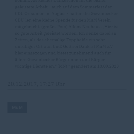
kommt. Als kleines Dankeschön für die bisher
geleistete Arbeit – auch auf dem Sommerfest der
CDU Ortsunion im August - hatten die Gievenbecker
CDU-ler, eine kleine Spende für den MuM Verein
mitgebracht. (großes Foto) Alfons Neuhaus: „Hier ist
so gute Arbeit geleistet worden. Ich denke dabei an
Zeiten, als das ehemalige Toppheide ein sehr
unruhiger Ort war. Und: Gott sei Dank ist MuM e.V.
hier eingezogen und bietet zunehmend auch für
ältere Gievenbecker Bürgerinnen und Bürger
wichtige Dienste an.“ (MN) * geändert am 18.09.2023
20.12.2017, 17:27 Uhr
MuM