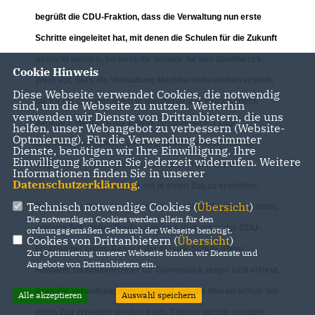
begrüßt die CDU-Fraktion, dass die Verwaltung nun erste
Schritte eingeleitet hat, mit denen die Schulen für die Zukunft
gestärkt werden. So sieht die Vorlage für den Stadtbezirk
Cookie Hinweis
West vor, dass die Verwaltung Machbarkeitsstudien erstellt,
Diese Webseite verwendet Cookies, die notwendig
die für die Grundschulen in Nienberge und Mecklenbeck
sind, um die Webseite zu nutzen. Weiterhin
verwenden wir Dienste von Drittanbietern, die uns
darlegen, inwieweit die jeweils bestehenden 3 Züge
helfen, unser Webangebot zu verbessern (Website-
Optmierung). Für die Verwendung bestimmter
angemessen räumlich versorgt werden können und die
Dienste, benötigen wir Ihre Einwilligung. Ihre
Einwilligung können Sie jederzeit widerrufen. Weitere
Möglichkeit besteht, die Marienschule Roxel und die
Informationen finden Sie in unserer
Datenschutzerklärung
.
Mosaikschule Gievenbeck um je einen Zug zu erweitern.
Technisch notwendige Cookies (
Übersicht
)
Dass dieser Bedarf besonders an der Mosaikschule besteht,
Die notwendigen Cookies werden allein für den
erklärte Schulleiter Fredon Salehian Vertretern der CDU-
ordnungsgemäßen Gebrauch der Webseite benötigt.
Cookies von Drittanbietern (
Übersicht
)
Fraktion bei einem Besuch der Mosaik-Schule. Peter
Zur Optimierung unserer Webseite binden wir Dienste und
Angebote von Drittanbietern ein.
Hamann, Bezirksvertreter für Gievenbeck zeigte sich erfreut,
dass die Verwaltung nunmehr prüft, wie die Mosaikschule um
Alle akzeptieren
Auswahl speichern
einen Zug erweitert werden kann. Ebenso wichtig sei aber,