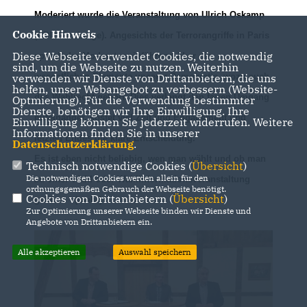
Moderiert wurde die Veranstaltung von Ulrich Oskamp
Cookie Hinweis
(CDU Nienberge). Angesichts der Terrorangriffe in Paris
Diese Webseite verwendet Cookies, die notwendig
sprach der Moderator einführend über die
sind, um die Webseite zu nutzen. Weiterhin
wesentlichen Elemente unserer Demokratie, wozu auch
verwenden wir Dienste von Drittanbietern, die uns
helfen, unser Webangebot zu verbessern (Website-
das Wahlrecht gehört. Dies verlangt den fairen Umgang
Optmierung). Für die Verwendung bestimmter
Dienste, benötigen wir Ihre Einwilligung. Ihre
miteinander, kostet viel Zeit und Engagement und
Einwilligung können Sie jederzeit widerrufen. Weitere
Informationen finden Sie in unserer
letzten Endes die klare Entscheidung.
Datenschutzerklärung
.
Es ist eben nicht beliebig, wen man wählt und ob man
Technisch notwendige Cookies (
Übersicht
)
Die notwendigen Cookies werden allein für den
zu einer Wahl oder Wahlinformationsveranstaltung
ordnungsgemäßen Gebrauch der Webseite benötigt.
Cookies von Drittanbietern (
Übersicht
)
geht. (mehr)
Zur Optimierung unserer Webseite binden wir Dienste und
Angebote von Drittanbietern ein.
Alle akzeptieren
Auswahl speichern