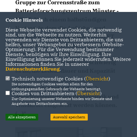
Gruppe zur Corrensstraße
z
um
Batterieforschungszentrum Münster -
MEET.
Na
ch einem halbstündigen
Cookie Hinweis
Vortrag,
in dem die Aufgaben und
Diese Webseite verwendet Cookies, die notwendig
sind, um die Webseite zu nutzen. Weiterhin
Forschungsschwerpunkte des MEET
verwenden wir Dienste von Drittanbietern, die uns
helfen, unser Webangebot zu verbessern (Website-
erläutert wurden, folgte eine Führung
Optmierung). Für die Verwendung bestimmter
durch die Laboreinrichtungen. Die
Dienste, benötigen wir Ihre Einwilligung. Ihre
Einwilligung können Sie jederzeit widerrufen. Weitere
Besucher nahmen mit, wie schwierig
Informationen finden Sie in unserer
Datenschutzerklärung
.
es ist, die Lebensdauer und Kapazität
Technisch notwendige Cookies (
Übersicht
)
von Batterien zu steigern, damit
Die notwendigen Cookies werden allein für den
Elektroautos betrieben oder als
ordnungsgemäßen Gebrauch der Webseite benötigt.
Cookies von Drittanbietern (
Übersicht
)
Speichermedium für Photovoltaik und
Zur Optimierung unserer Webseite binden wir Dienste und
Angebote von Drittanbietern ein.
Windkraft eingesetzt werden können.
(...)"
Alle akzeptieren
Auswahl speichern